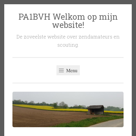
PA1BVH Welkom op mijn
Naar
website!
de
inhoud
De zoveelste website over zendamateurs en
springen
scouting.
Menu