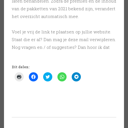
laten behandelen. Zodra de premies en de inhoud
van de pakketten van 2021 bekend zijn, verandert
het overzicht automatisch mee.
Voel je vrij de link te plaatsen op jullie website.
Staat die er al? Dan mag je deze mail verwijderen.
Nog vragen en / of suggesties? Dan hoor ik dat
Dit delen:
K
K
K
K
K
l
l
l
l
l
i
i
i
i
i
k
k
k
k
k
o
o
o
o
o
m
m
m
m
m
a
t
t
t
t
f
e
e
e
e
t
d
d
d
d
e
e
e
e
e
d
l
l
l
l
r
e
e
e
e
u
n
n
n
n
k
o
m
o
o