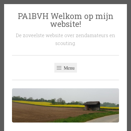
PA1BVH Welkom op mijn
Naar
website!
de
inhoud
De zoveelste website over zendamateurs en
springen
scouting.
Menu